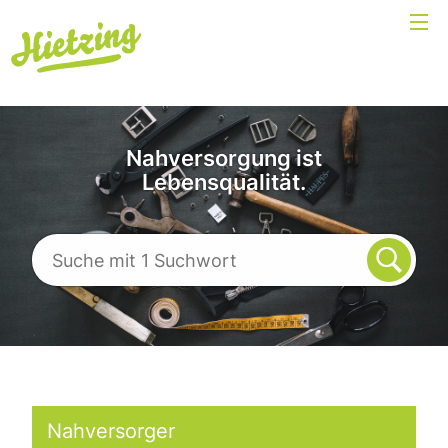
Nahversorgung ist
Lebensqualität.
Nahversorger