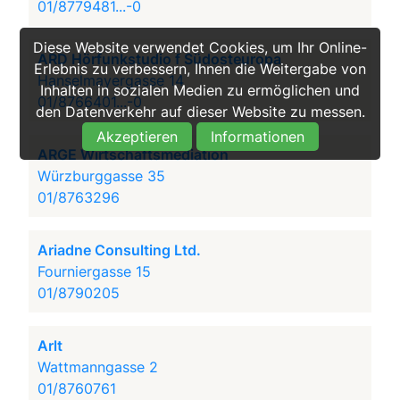
01/8779481...-0
Diese Website verwendet Cookies, um Ihr Online-
ARD Hörfunkstudio f Südosteuropa
Erlebnis zu verbessern, Ihnen die Weitergabe von
Hanselmayergasse 14
Inhalten in sozialen Medien zu ermöglichen und
01/8766401...-0
den Datenverkehr auf dieser Website zu messen.
Akzeptieren
Informationen
ARGE Wirtschaftsmediation
Würzburggasse 35
01/8763296
Ariadne Consulting Ltd.
Fourniergasse 15
01/8790205
Arlt
Wattmanngasse 2
01/8760761