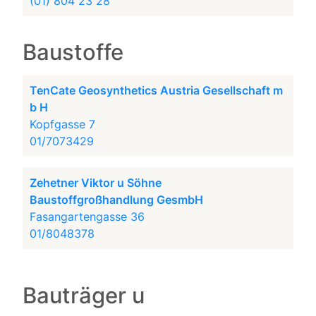
(01) 804 23 28
Baustoffe
TenCate Geosynthetics Austria Gesellschaft m
b H
Kopfgasse 7
01/7073429
Zehetner Viktor u Söhne
Baustoffgroßhandlung GesmbH
Fasangartengasse 36
01/8048378
Bauträger u