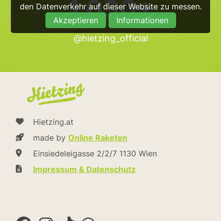
1.030+
den Datenverkehr auf dieser Website zu messen.
Akzeptieren
Informationen
@hietzing_official
Hietzing.at
made by
Online Raketen
Einsiedeleigasse 2/2/7 1130 Wien
Impressum & Datenschutz