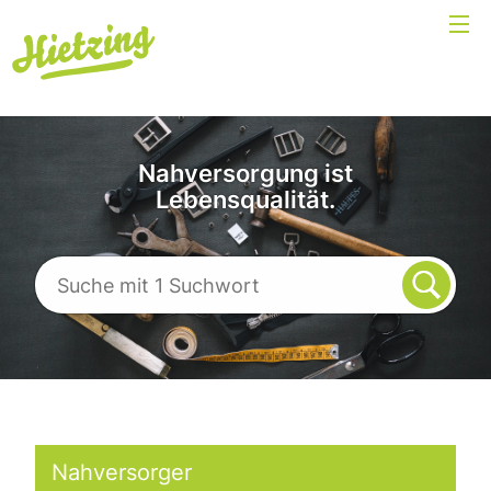
Nahversorgung ist
Lebensqualität.
Nahversorger