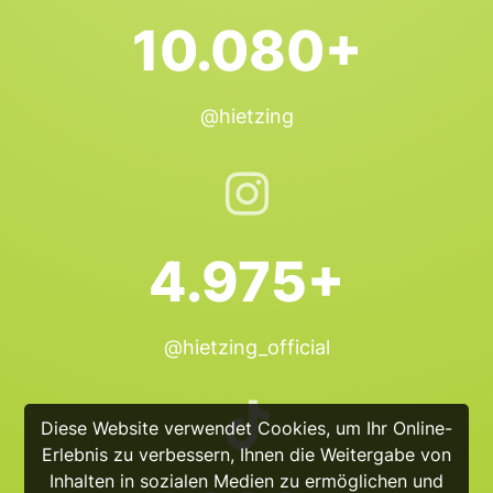
10.080+
@hietzing
4.975+
@hietzing_official
Diese Website verwendet Cookies, um Ihr Online-
Erlebnis zu verbessern, Ihnen die Weitergabe von
Inhalten in sozialen Medien zu ermöglichen und