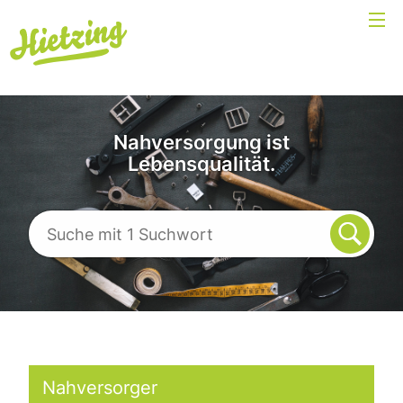
Nahversorgung ist
Lebensqualität.
Nahversorger