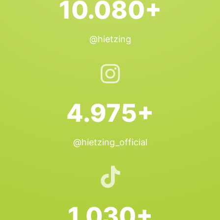
10.080+
@hietzing
4.975+
@hietzing_official
1.030+