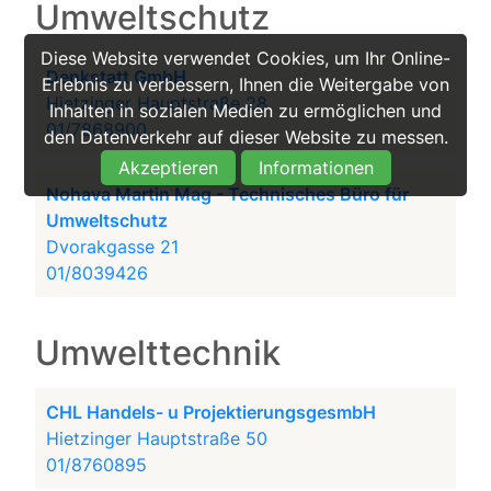
Umweltschutz
Diese Website verwendet Cookies, um Ihr Online-
Denkstatt GmbH
Erlebnis zu verbessern, Ihnen die Weitergabe von
Hietzinger Hauptstraße 28
Inhalten in sozialen Medien zu ermöglichen und
01/7868900
den Datenverkehr auf dieser Website zu messen.
Akzeptieren
Informationen
Nohava Martin Mag - Technisches Büro für
Umweltschutz
Dvorakgasse 21
01/8039426
Umwelttechnik
CHL Handels- u ProjektierungsgesmbH
Hietzinger Hauptstraße 50
01/8760895