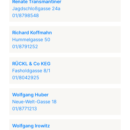
Renate Transmantiner
Jagdschloßgasse 24a
01/8798548
Richard Koffmahn
Hummelgasse 50
01/8791252
RÜCKL & Co KEG
Fasholdgasse 8/1
01/8042925
Wolfgang Huber
Neue-Welt-Gasse 18
01/8771213
Wolfgang Irowitz