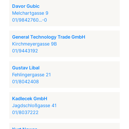
Davor Gubic
Melchartgasse 9
01/9842760...-0
General Technology Trade GmbH
Kirchmeyergasse 9B
01/9443192
Gustav Libal
Fehlingergasse 21
01/8042408
Kadlecek GmbH
Jagdschloßgasse 41
01/8037222