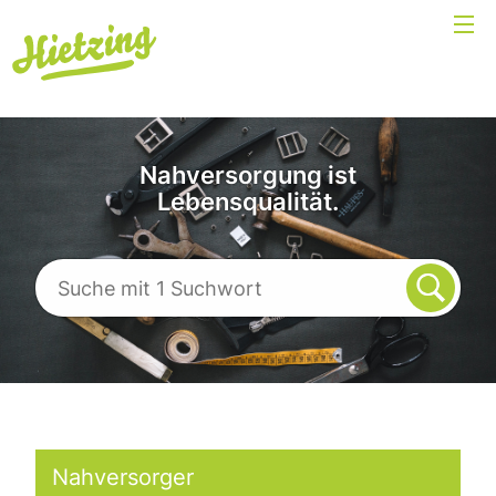
Nahversorgung ist
Lebensqualität.
Nahversorger