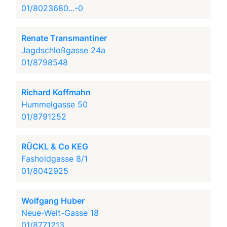
01/8023680...-0
Renate Transmantiner
Jagdschloßgasse 24a
01/8798548
Richard Koffmahn
Hummelgasse 50
01/8791252
RÜCKL & Co KEG
Fasholdgasse 8/1
01/8042925
Wolfgang Huber
Neue-Welt-Gasse 18
01/8771213