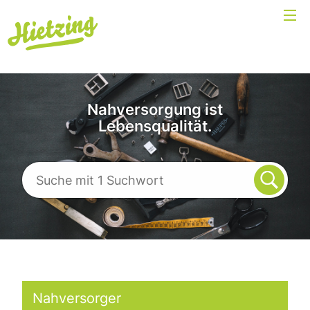
Nahversorgung ist
Lebensqualität.
Nahversorger