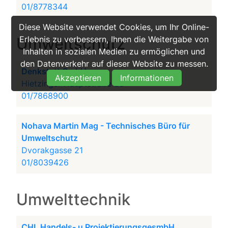
01/8778344
Diese Website verwendet Cookies, um Ihr Online-
Umweltschutz
Erlebnis zu verbessern, Ihnen die Weitergabe von
Inhalten in sozialen Medien zu ermöglichen und
den Datenverkehr auf dieser Website zu messen.
Denkstatt GmbH
Akzeptieren
Informationen
Hietzinger Hauptstraße 28
01/7868900
Nohava Martin Mag - Technisches Büro für
Umweltschutz
Dvorakgasse 21
01/8039426
Umwelttechnik
CHL Handels- u ProjektierungsgesmbH