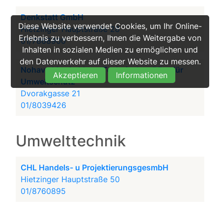
Denkstatt GmbH
Diese Website verwendet Cookies, um Ihr Online-
Hietzinger Hauptstraße 28
Erlebnis zu verbessern, Ihnen die Weitergabe von
01/7868900
Inhalten in sozialen Medien zu ermöglichen und
den Datenverkehr auf dieser Website zu messen.
Nohava Martin Mag - Technisches Büro für
Akzeptieren
Informationen
Umweltschutz
Dvorakgasse 21
01/8039426
Umwelttechnik
CHL Handels- u ProjektierungsgesmbH
Hietzinger Hauptstraße 50
01/8760895