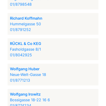
01/8798548
Richard Koffmahn
Hummelgasse 50
01/8791252
RÜCKL & Co KEG
Fasholdgasse 8/1
01/8042925
Wolfgang Huber
Neue-Welt-Gasse 18
01/8771213
Wolfgang Irowitz
Bossigasse 18-22 16 6
01/8774234