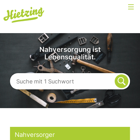
Nahversorgung ist
Lebensqualität.
Nahversorger