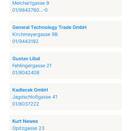
Melchartgasse 9
01/9842760...-0
General Technology Trade GmbH
Kirchmeyergasse 9B
01/9443192
Gustav Libal
Fehlingergasse 21
01/8042408
Kadlecek GmbH
Jagdschloßgasse 41
01/8037222
Kurt Newes
Opitzgasse 23