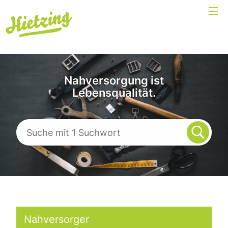
Nahversorgung ist
Lebensqualität.
Nahversorger