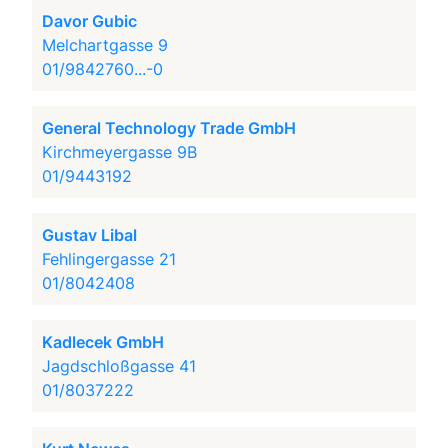
Davor Gubic
Melchartgasse 9
01/9842760...-0
General Technology Trade GmbH
Kirchmeyergasse 9B
01/9443192
Gustav Libal
Fehlingergasse 21
01/8042408
Kadlecek GmbH
Jagdschloßgasse 41
01/8037222