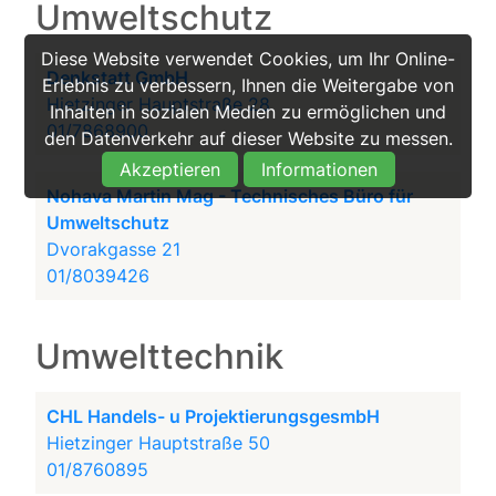
Umweltschutz
Diese Website verwendet Cookies, um Ihr Online-
Denkstatt GmbH
Erlebnis zu verbessern, Ihnen die Weitergabe von
Hietzinger Hauptstraße 28
Inhalten in sozialen Medien zu ermöglichen und
01/7868900
den Datenverkehr auf dieser Website zu messen.
Akzeptieren
Informationen
Nohava Martin Mag - Technisches Büro für
Umweltschutz
Dvorakgasse 21
01/8039426
Umwelttechnik
CHL Handels- u ProjektierungsgesmbH
Hietzinger Hauptstraße 50
01/8760895