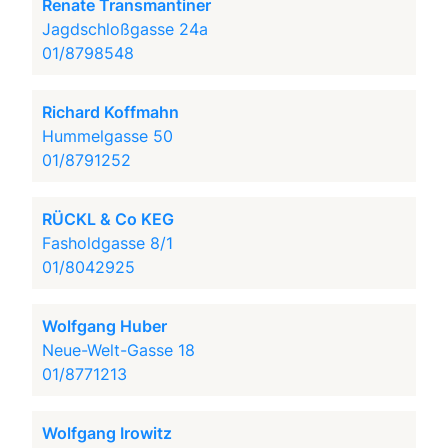
Renate Transmantiner
Jagdschloßgasse 24a
01/8798548
Richard Koffmahn
Hummelgasse 50
01/8791252
RÜCKL & Co KEG
Fasholdgasse 8/1
01/8042925
Wolfgang Huber
Neue-Welt-Gasse 18
01/8771213
Wolfgang Irowitz