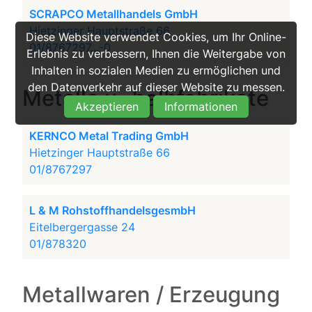
SCRAPCO Metallhandels GmbH
Hietzinger Hauptstraße 66
Diese Website verwendet Cookies, um Ihr Online-
01/8767297...-0
Erlebnis zu verbessern, Ihnen die Weitergabe von
Inhalten in sozialen Medien zu ermöglichen und
den Datenverkehr auf dieser Website zu messen.
Metalle u -halbfabrikate
Akzeptieren
Informationen
KERNCO Metal Trading GmbH
Hietzinger Hauptstraße 66
01/8767297
L & M RohstoffhandelsgesmbH
Eitelbergergasse 24
01/878320
Metallwaren / Erzeugung