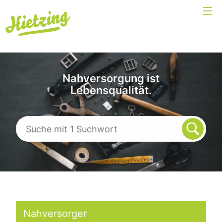
Nahversorgung ist
Lebensqualität.
Nahversorger