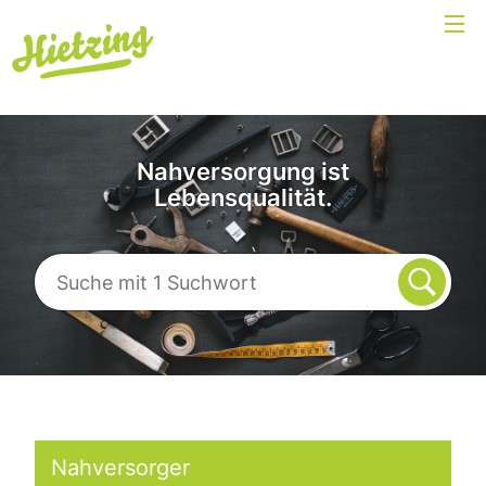
Nahversorgung ist
Lebensqualität.
Nahversorger