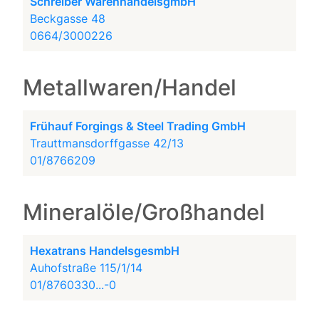
Schreiber WarenhandelsgmbH
Beckgasse 48
0664/3000226
Metallwaren/Handel
Frühauf Forgings & Steel Trading GmbH
Trauttmansdorffgasse 42/13
01/8766209
Mineralöle/Großhandel
Hexatrans HandelsgesmbH
Auhofstraße 115/1/14
01/8760330...-0