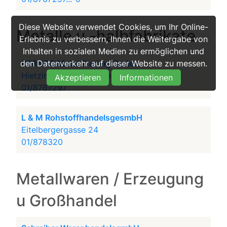
Diese Website verwendet Cookies, um Ihr Online-
Metalle u -halbfabrikate
Erlebnis zu verbessern, Ihnen die Weitergabe von
Inhalten in sozialen Medien zu ermöglichen und
KERNCO Metal Trading GmbH
den Datenverkehr auf dieser Website zu messen.
Hietzinger Hauptstraße 66
Akzeptieren
Informationen
01/8767297
L & M RohstoffhandelsgesmbH
Eitelbergergasse 24
01/878320
Metallwaren / Erzeugung
u Großhandel