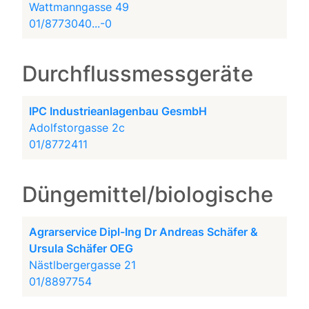
Wattmanngasse 49
01/8773040...-0
Durchflussmessgeräte
IPC Industrieanlagenbau GesmbH
Adolfstorgasse 2c
01/8772411
Düngemittel/biologische
Agrarservice Dipl-Ing Dr Andreas Schäfer &
Ursula Schäfer OEG
Nästlbergergasse 21
01/8897754