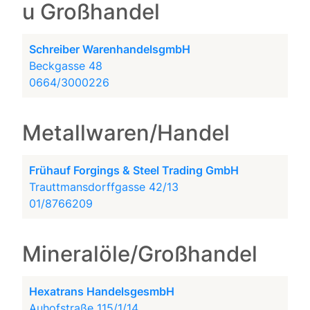
u Großhandel
Schreiber WarenhandelsgmbH
Beckgasse 48
0664/3000226
Metallwaren/Handel
Frühauf Forgings & Steel Trading GmbH
Trauttmansdorffgasse 42/13
01/8766209
Mineralöle/Großhandel
Hexatrans HandelsgesmbH
Auhofstraße 115/1/14