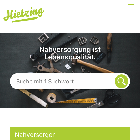
Nahversorgung ist
Lebensqualität.
Nahversorger