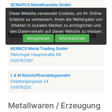
SCRAPCO Metallhandels GmbH
Hietzinger Hauptstraße 66
Diese Website verwendet Cookies, um Ihr Online-
01/8767297...-0
Erlebnis zu verbessern, Ihnen die Weitergabe von
Inhalten in sozialen Medien zu ermöglichen und
den Datenverkehr auf dieser Website zu messen.
Metalle u -halbfabrikate
Akzeptieren
Informationen
KERNCO Metal Trading GmbH
Hietzinger Hauptstraße 66
01/8767297
L & M RohstoffhandelsgesmbH
Eitelbergergasse 24
01/878320
Metallwaren / Erzeugung