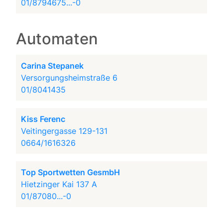
01/8794675...-0
Automaten
Carina Stepanek
Versorgungsheimstraße 6
01/8041435
Kiss Ferenc
Veitingergasse 129-131
0664/1616326
Top Sportwetten GesmbH
Hietzinger Kai 137 A
01/87080...-0