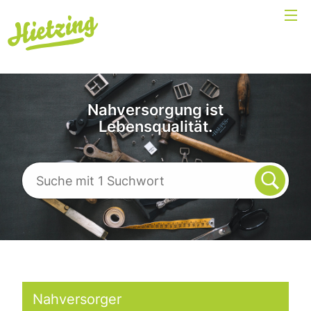
Nahversorgung ist
Lebensqualität.
Nahversorger