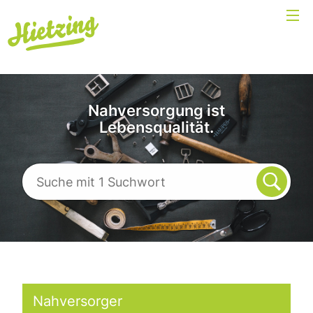
Nahversorgung ist
Lebensqualität.
Nahversorger