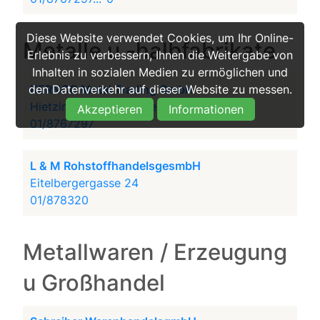
Diese Website verwendet Cookies, um Ihr Online-
Metalle u -halbfabrikate
Erlebnis zu verbessern, Ihnen die Weitergabe von
Inhalten in sozialen Medien zu ermöglichen und
KERNCO Metal Trading GmbH
den Datenverkehr auf dieser Website zu messen.
Hietzinger Hauptstraße 66
Akzeptieren
Informationen
01/8767297
L & M RohstoffhandelsgesmbH
Eitelbergergasse 24
01/878320
Metallwaren / Erzeugung
u Großhandel