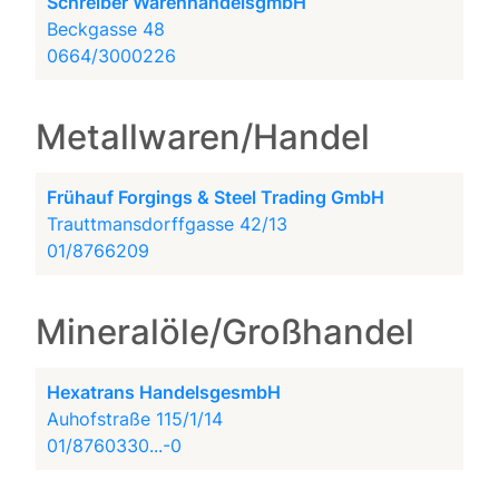
Schreiber WarenhandelsgmbH
Beckgasse 48
0664/3000226
Metallwaren/Handel
Frühauf Forgings & Steel Trading GmbH
Trauttmansdorffgasse 42/13
01/8766209
Mineralöle/Großhandel
Hexatrans HandelsgesmbH
Auhofstraße 115/1/14
01/8760330...-0