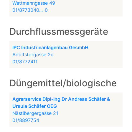
Wattmanngasse 49
01/8773040...-0
Durchflussmessgeräte
IPC Industrieanlagenbau GesmbH
Adolfstorgasse 2c
01/8772411
Düngemittel/biologische
Agrarservice Dipl-Ing Dr Andreas Schäfer &
Ursula Schäfer OEG
Nästlbergergasse 21
01/8897754