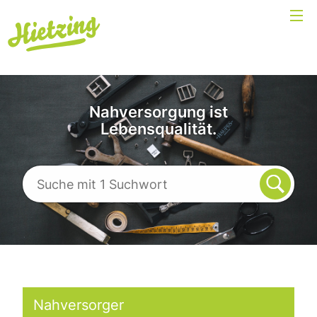
Nahversorgung ist
Lebensqualität.
Nahversorger