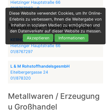
Hietzinger Hauptstraße 66
01/8767297...-0
Diese Website verwendet Cookies, um Ihr Online-
Erlebnis zu verbessern, Ihnen die Weitergabe von
Metalle u -halbfabrikate
Inhalten in sozialen Medien zu ermöglichen und
den Datenverkehr auf dieser Website zu messen.
Akzeptieren
Informationen
KERNCO Metal Trading GmbH
Hietzinger Hauptstraße 66
01/8767297
L & M RohstoffhandelsgesmbH
Eitelbergergasse 24
01/878320
Metallwaren / Erzeugung
u Großhandel