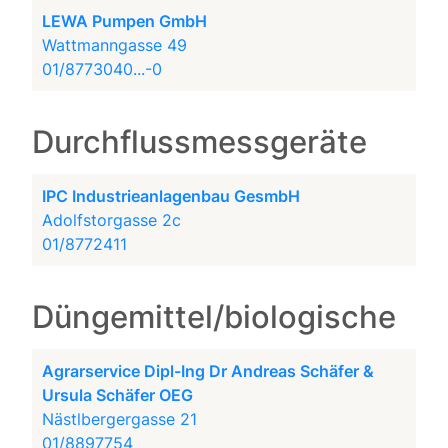
LEWA Pumpen GmbH
Wattmanngasse 49
01/8773040...-0
Durchflussmessgeräte
IPC Industrieanlagenbau GesmbH
Adolfstorgasse 2c
01/8772411
Düngemittel/biologische
Agrarservice Dipl-Ing Dr Andreas Schäfer &
Ursula Schäfer OEG
Nästlbergergasse 21
01/8897754