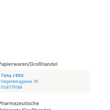
Papierwaren/Großhandel
Tichy J KEG
Hagenberggasse 35
01/8778188
Pharmazeutische