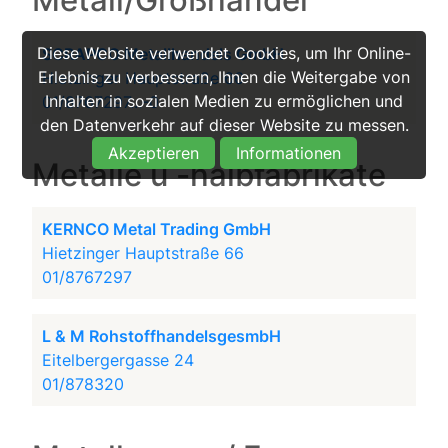
Metall/Großhandel
Diese Website verwendet Cookies, um Ihr Online-
SCRAPCO Metallhandels GmbH
Erlebnis zu verbessern, Ihnen die Weitergabe von
Hietzinger Hauptstraße 66
Inhalten in sozialen Medien zu ermöglichen und
01/8767297...-0
den Datenverkehr auf dieser Website zu messen.
Akzeptieren
Informationen
Metalle u -halbfabrikate
KERNCO Metal Trading GmbH
Hietzinger Hauptstraße 66
01/8767297
L & M RohstoffhandelsgesmbH
Eitelbergergasse 24
01/878320