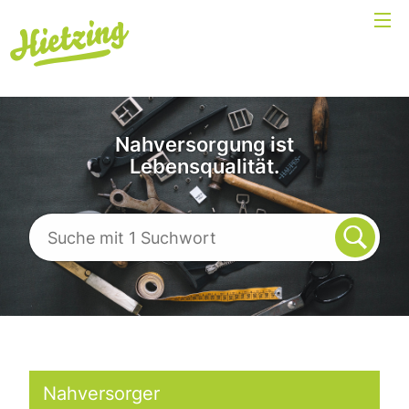
Nahversorgung ist
Lebensqualität.
Nahversorger