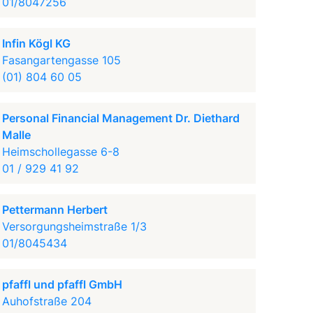
01/8047256
Infin Kögl KG
Fasangartengasse 105
(01) 804 60 05
Personal Financial Management Dr. Diethard
Malle
Heimschollegasse 6-8
01 / 929 41 92
Pettermann Herbert
Versorgungsheimstraße 1/3
01/8045434
pfaffl und pfaffl GmbH
Auhofstraße 204