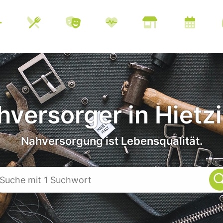
versorger in Hietz
Nahversorgung ist Lebensqualität.