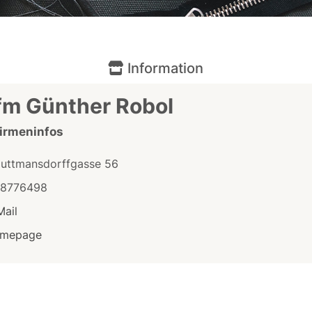
Information
fm Günther Robol
Firmeninfos
auttmansdorffgasse 56
/8776498
Mail
mepage