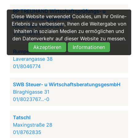
RP TREUHAND Wirtschaftsprüfungs- u
Diese Website verwendet Cookies, um Ihr Online-
SteuerberatungsgesmbH
Erlebnis zu verbessern, Ihnen die Weitergabe von
Neue-Welt-Gasse 8/4
Inhalten in sozialen Medien zu ermöglichen und
01/8798615
den Datenverkehr auf dieser Website zu messen.
Akzeptieren
Informationen
Rumpel
Laverangasse 38
01/8046774
SWB Steuer- u WirtschaftsberatungsgesmbH
Biraghigasse 31
01/8023767...-0
Tatschl
Maxingstraße 28
01/8762835