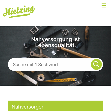
Nahversorgung ist
Lebensqualität.
Nahversorger