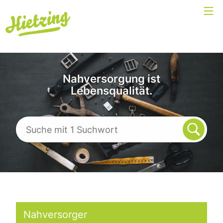
Nahversorgung ist
Lebensqualität.
Nahversorger