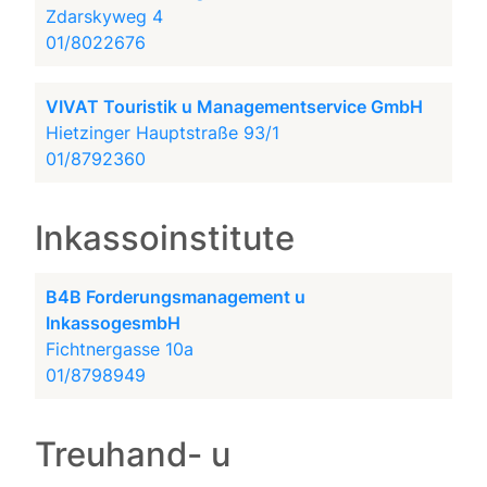
Zdarskyweg 4
01/8022676
VIVAT Touristik u Managementservice GmbH
Hietzinger Hauptstraße 93/1
01/8792360
Inkassoinstitute
B4B Forderungsmanagement u
InkassogesmbH
Fichtnergasse 10a
01/8798949
Treuhand- u