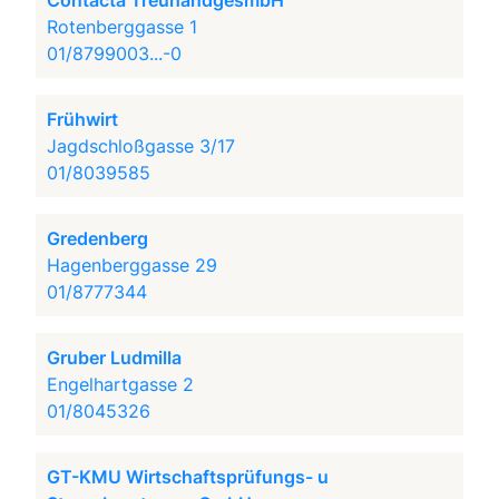
Contacta TreuhandgesmbH
Rotenberggasse 1
01/8799003...-0
Frühwirt
Jagdschloßgasse 3/17
01/8039585
Gredenberg
Hagenberggasse 29
01/8777344
Gruber Ludmilla
Engelhartgasse 2
01/8045326
GT-KMU Wirtschaftsprüfungs- u