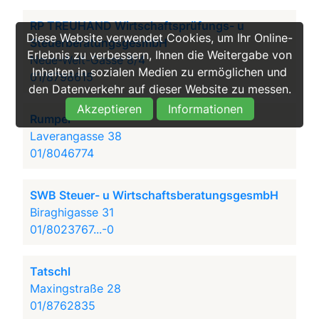
RP TREUHAND Wirtschaftsprüfungs- u
Diese Website verwendet Cookies, um Ihr Online-
SteuerberatungsgesmbH
Erlebnis zu verbessern, Ihnen die Weitergabe von
Neue-Welt-Gasse 8/4
Inhalten in sozialen Medien zu ermöglichen und
01/8798615
den Datenverkehr auf dieser Website zu messen.
Akzeptieren
Informationen
Rumpel
Laverangasse 38
01/8046774
SWB Steuer- u WirtschaftsberatungsgesmbH
Biraghigasse 31
01/8023767...-0
Tatschl
Maxingstraße 28
01/8762835