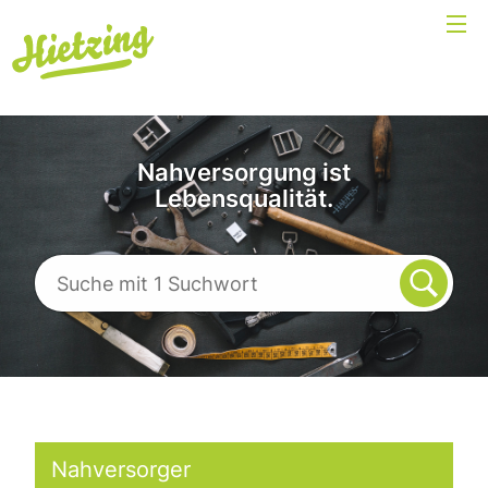
Nahversorgung ist
Lebensqualität.
Nahversorger