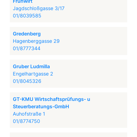
Frühwirt
Jagdschloßgasse 3/17
01/8039585
Gredenberg
Hagenberggasse 29
01/8777344
Gruber Ludmilla
Engelhartgasse 2
01/8045326
GT-KMU Wirtschaftsprüfungs- u
Steuerberatungs-GmbH
Auhofstraße 1
01/8774750