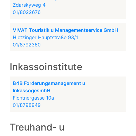
Zdarskyweg 4
01/8022676
VIVAT Touristik u Managementservice GmbH
Hietzinger Hauptstraße 93/1
01/8792360
Inkassoinstitute
B4B Forderungsmanagement u
InkassogesmbH
Fichtnergasse 10a
01/8798949
Treuhand- u