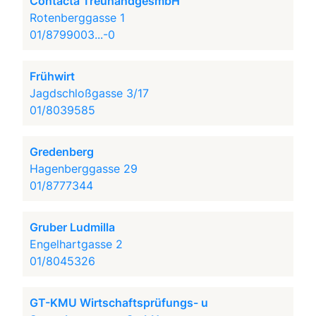
Contacta TreuhandgesmbH
Rotenberggasse 1
01/8799003...-0
Frühwirt
Jagdschloßgasse 3/17
01/8039585
Gredenberg
Hagenberggasse 29
01/8777344
Gruber Ludmilla
Engelhartgasse 2
01/8045326
GT-KMU Wirtschaftsprüfungs- u