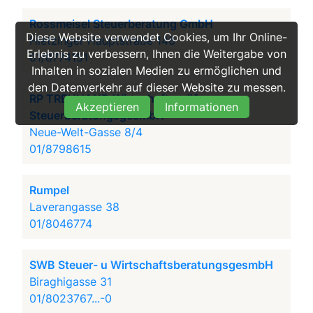
Rossmeisel Steuerberatung GmbH
Diese Website verwendet Cookies, um Ihr Online-
Hietzinger Hauptstraße 146
Erlebnis zu verbessern, Ihnen die Weitergabe von
01/8774151
Inhalten in sozialen Medien zu ermöglichen und
den Datenverkehr auf dieser Website zu messen.
RP TREUHAND Wirtschaftsprüfungs- u
Akzeptieren
Informationen
SteuerberatungsgesmbH
Neue-Welt-Gasse 8/4
01/8798615
Rumpel
Laverangasse 38
01/8046774
SWB Steuer- u WirtschaftsberatungsgesmbH
Biraghigasse 31
01/8023767...-0