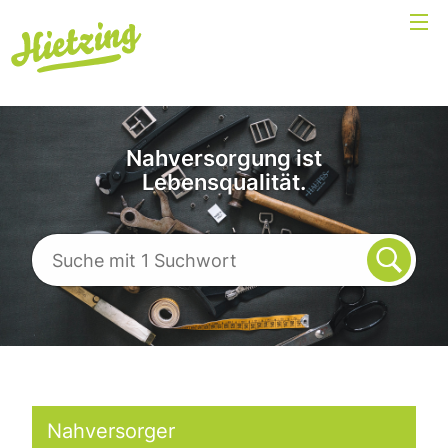
Nahversorgung ist
Lebensqualität.
Nahversorger