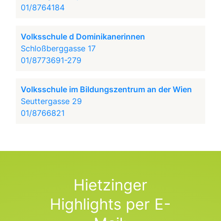
01/8764184
Volksschule d Dominikanerinnen
Schloßberggasse 17
01/8773691-279
Volksschule im Bildungszentrum an der Wien
Seuttergasse 29
01/8766821
Hietzinger
Highlights per E-