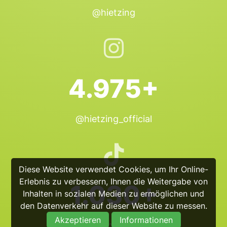
@hietzing
4.975+
@hietzing_official
Diese Website verwendet Cookies, um Ihr Online-
Erlebnis zu verbessern, Ihnen die Weitergabe von
1.030+
Inhalten in sozialen Medien zu ermöglichen und
den Datenverkehr auf dieser Website zu messen.
Akzeptieren
Informationen
@hietzing_official