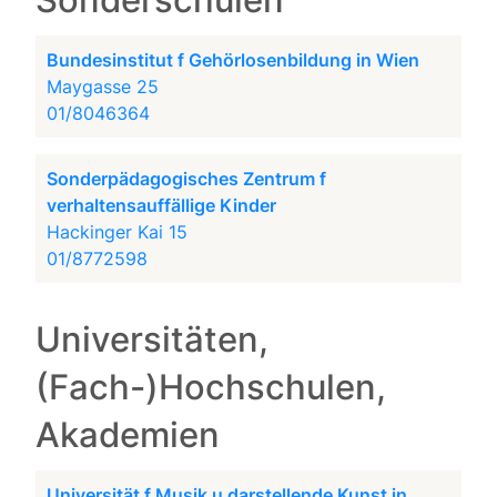
Sonderschulen
Bundesinstitut f Gehörlosenbildung in Wien
Maygasse 25
01/8046364
Sonderpädagogisches Zentrum f
verhaltensauffällige Kinder
Hackinger Kai 15
01/8772598
Universitäten,
(Fach-)Hochschulen,
Akademien
Universität f Musik u darstellende Kunst in