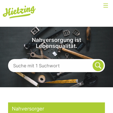
Nahversorgung ist
Lebensqualität.
Nahversorger