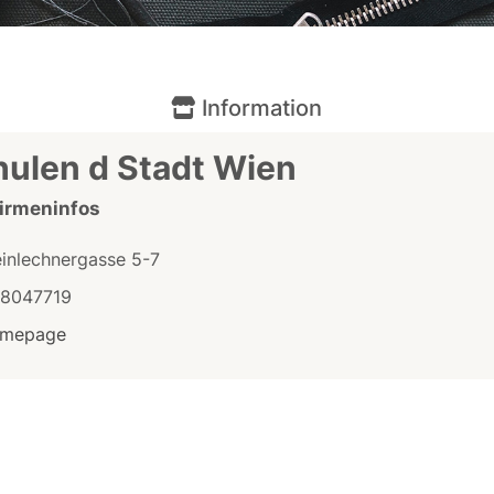
Information
ulen d Stadt Wien
Firmeninfos
einlechnergasse 5-7
/8047719
mepage