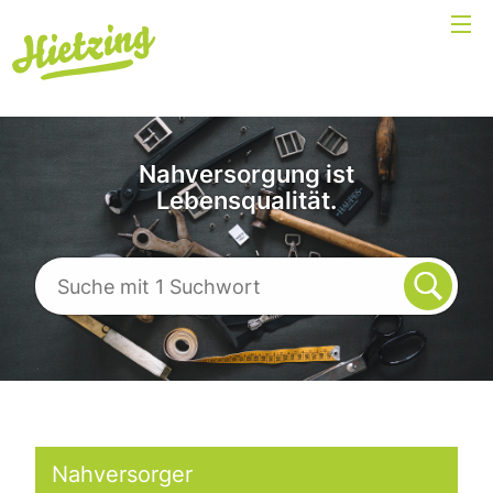
Nahversorgung ist
Lebensqualität.
Nahversorger