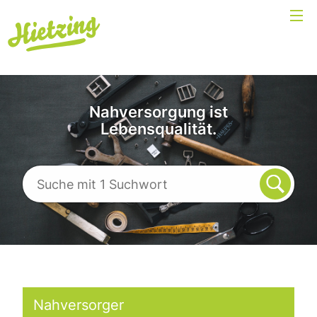
Nahversorgung ist
Lebensqualität.
Nahversorger