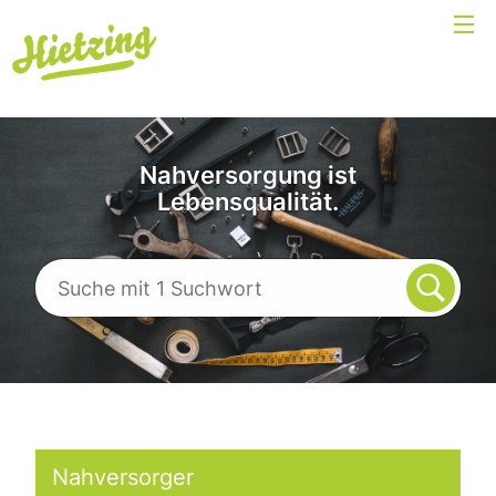
Nahversorgung ist
Lebensqualität.
Nahversorger