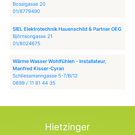
Bossigasse 20
01/8779490
SIEL Elektrotechnik Hauenschild & Partner OEG
Björnsongasse 21
01/8024675
Wärme Wasser Wohlfühlen - Installateur,
Manfred Kisser-Cyran
Schliessmanngasse 5-7/B/12
0699 / 11 81 44 35
Hietzinger