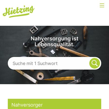
Nahversorgung ist
Lebensqualität.
Nahversorger