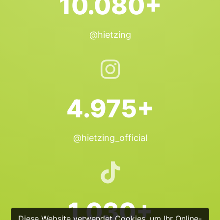
10.080+
@hietzing
4.975+
@hietzing_official
1.030+
Diese Website verwendet Cookies, um Ihr Online-