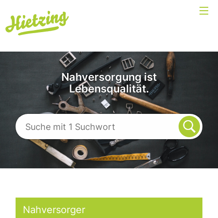
Nahversorgung ist
Lebensqualität.
Nahversorger