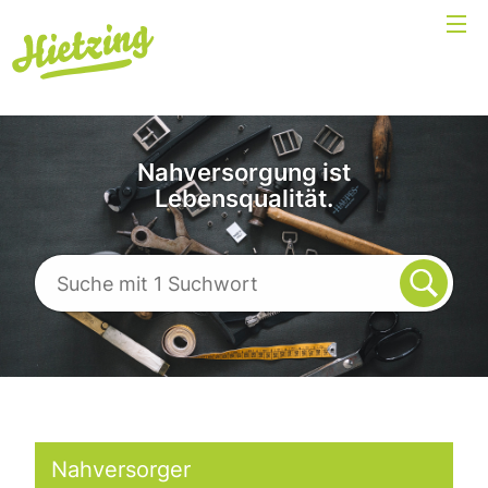
Nahversorgung ist
Lebensqualität.
Nahversorger