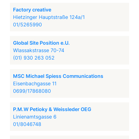
Factory creative
Hietzinger Hauptstraße 124a/1
01/5265990
Global Site Position e.U.
Wlassakstrasse 70-74
(01) 930 263 052
MSC Michael Spiess Communications
Eisenbachgasse 11
0699/17868080
P.M.W Petioky & Weissleder OEG
Linienamtsgasse 6
01/8046748