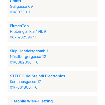
GmbH
Gallgasse 69
01/8033811
FirmenTon
Hietzinger Kai 199/9
0676/3259677
Skip HandelsgesmbH
Nästlbergergasse 12
01/8882090...-0
STELECOM Steindl Electronics
Kernhausgasse 17
01/7861800...-0
T-Mobile Wien-Hietzing