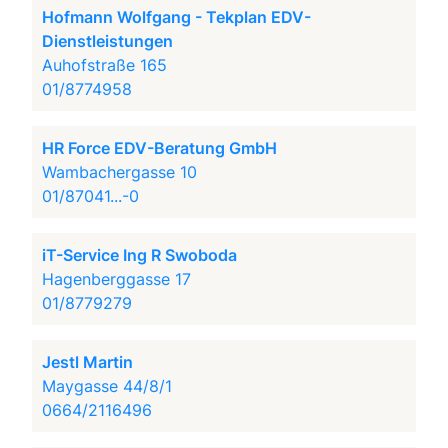
Hofmann Wolfgang - Tekplan EDV-
Dienstleistungen
Auhofstraße 165
01/8774958
HR Force EDV-Beratung GmbH
Wambachergasse 10
01/87041...-0
iT-Service Ing R Swoboda
Hagenberggasse 17
01/8779279
Jestl Martin
Maygasse 44/8/1
0664/2116496