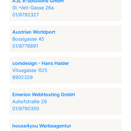
A3L e-Solutions GmbH
St.-Veit-Gasse 26a
01/8792327
Austrian Worldport
Bossigasse 45
01/8776691
comdesign - Hans Haider
Vitusgasse 10/5
8902329
Emerion WebHosting GmbH
Auhofstraße 29
01/8790350
house4you Werbeagentur