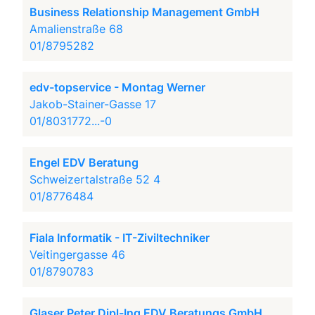
Business Relationship Management GmbH
Amalienstraße 68
01/8795282
edv-topservice - Montag Werner
Jakob-Stainer-Gasse 17
01/8031772...-0
Engel EDV Beratung
Schweizertalstraße 52 4
01/8776484
Fiala Informatik - IT-Ziviltechniker
Veitingergasse 46
01/8790783
Glaser Peter Dipl-Ing EDV Beratungs GmbH