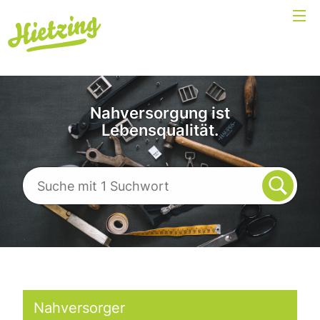
Nahversorgung ist
Lebensqualität.
Nahversorger