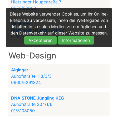
Hietzinger Hauptstraße 7
0676/20800
Diese Website verwendet Cookies, um Ihr Online-
Erlebnis zu verbessern, Ihnen die Weitergabe von
Webhofer
Inhalten in sozialen Medien zu ermöglichen und
Hietzinger Hauptstraße 93
den Datenverkehr auf dieser Website zu messen.
01/8774118...-0
Akzeptieren
Informationen
Web-Design
Aiginger
Auhofstraße 118/3/3
0660/5291324
DNA STONE Jüngling KEG
Auhofstraße 204/1/6
01/3108050