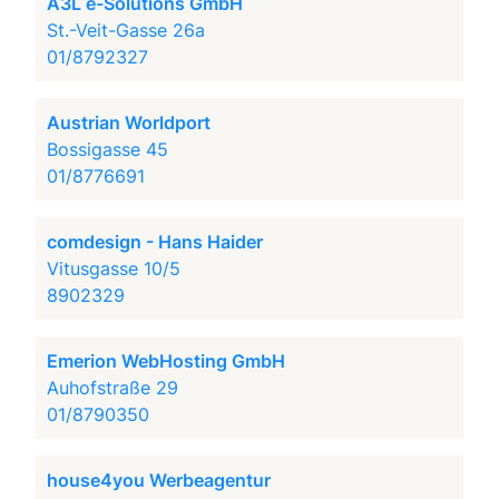
A3L e-Solutions GmbH
St.-Veit-Gasse 26a
01/8792327
Austrian Worldport
Bossigasse 45
01/8776691
comdesign - Hans Haider
Vitusgasse 10/5
8902329
Emerion WebHosting GmbH
Auhofstraße 29
01/8790350
house4you Werbeagentur