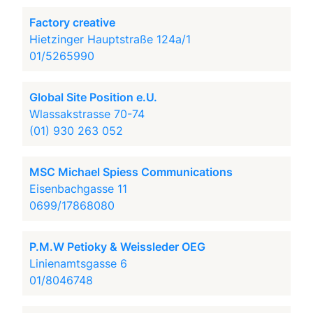
Factory creative
Hietzinger Hauptstraße 124a/1
01/5265990
Global Site Position e.U.
Wlassakstrasse 70-74
(01) 930 263 052
MSC Michael Spiess Communications
Eisenbachgasse 11
0699/17868080
P.M.W Petioky & Weissleder OEG
Linienamtsgasse 6
01/8046748