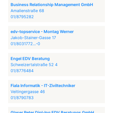
Business Relationship Management GmbH
Amalienstraße 68
01/8795282
edv-topservice - Montag Werner
Jakob-Stainer-Gasse 17
01/8031772...-0
Engel EDV Beratung
Schweizertalstraße 52 4
01/8776484
Fiala Informatik - IT-Ziviltechniker
Veitingergasse 46
01/8790783
Glaser Peter Dipl-Ing EDV Beratungs GmbH