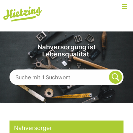
Nahversorgung ist
Lebensqualität.
Nahversorger