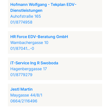
Hofmann Wolfgang - Tekplan EDV-
Dienstleistungen
Auhofstraße 165
01/8774958
HR Force EDV-Beratung GmbH
Wambachergasse 10
01/87041...-0
iT-Service Ing R Swoboda
Hagenberggasse 17
01/8779279
Jestl Martin
Maygasse 44/8/1
0664/2116496