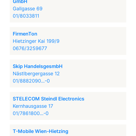
GmbH
Gallgasse 69
01/8033811
FirmenTon
Hietzinger Kai 199/9
0676/3259677
Skip HandelsgesmbH
Nästlbergergasse 12
01/8882090...-0
STELECOM Steindl Electronics
Kernhausgasse 17
01/7861800...-0
T-Mobile Wien-Hietzing