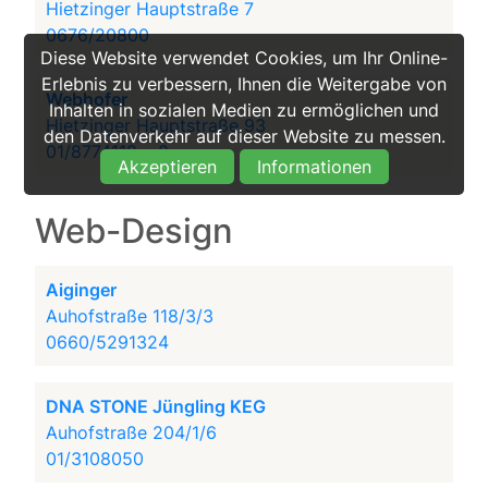
Hietzinger Hauptstraße 7
0676/20800
Diese Website verwendet Cookies, um Ihr Online-
Erlebnis zu verbessern, Ihnen die Weitergabe von
Webhofer
Inhalten in sozialen Medien zu ermöglichen und
Hietzinger Hauptstraße 93
den Datenverkehr auf dieser Website zu messen.
01/8774118...-0
Akzeptieren
Informationen
Web-Design
Aiginger
Auhofstraße 118/3/3
0660/5291324
DNA STONE Jüngling KEG
Auhofstraße 204/1/6
01/3108050