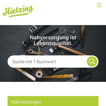
Nahversorgung ist
Lebensqualität.
Nahversorger