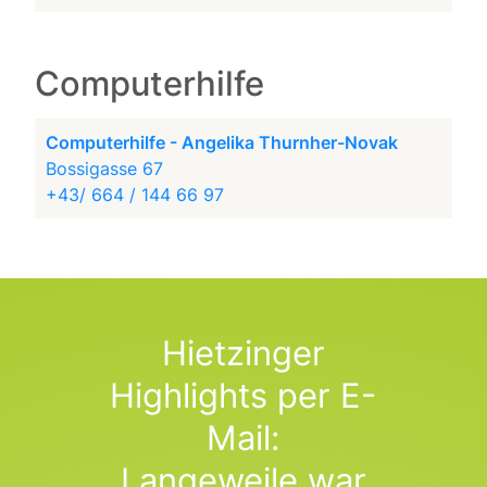
Computerhilfe
Computerhilfe - Angelika Thurnher-Novak
Bossigasse 67
+43/ 664 / 144 66 97
Hietzinger
Highlights per E-
Mail:
Langeweile war