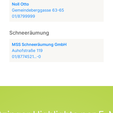
Noll Otto
Gemeindeberggasse 63-65
01/8799999
Schneeräumung
MSS Schneeräumung GmbH
Auhofstraße 119
01/8774521...-0