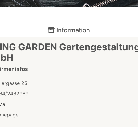
Information
VING GARDEN Gartengestaltun
bH
Firmeninfos
ßlergasse 25
64/2462989
Mail
mepage