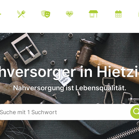
versorger in Hietz
Nahversorgung ist Lebensqualität.