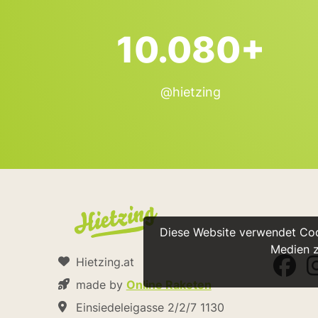
10.080+
@hietzing
Diese Website verwendet Cook
Medien z
Hietzing.at
made by
Online Raketen
Einsiedeleigasse 2/2/7 1130