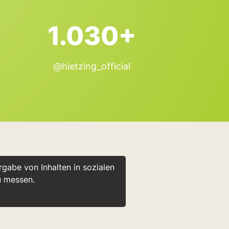
1.030+
@hietzing_official
gabe von Inhalten in sozialen
u messen.