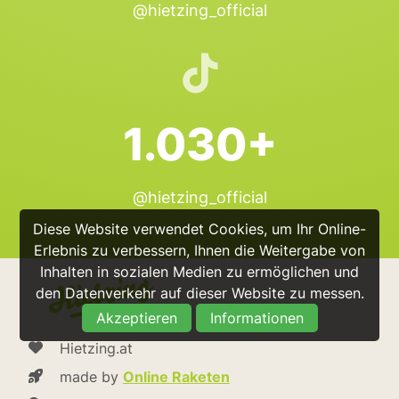
@hietzing_official
1.030+
@hietzing_official
Diese Website verwendet Cookies, um Ihr Online-
Erlebnis zu verbessern, Ihnen die Weitergabe von
Inhalten in sozialen Medien zu ermöglichen und
den Datenverkehr auf dieser Website zu messen.
Akzeptieren
Informationen
Hietzing.at
made by
Online Raketen