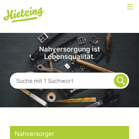
Nahversorgung ist
Lebensqualität.
Nahversorger