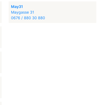
May31
Maygasse 31
0676 / 880 30 880