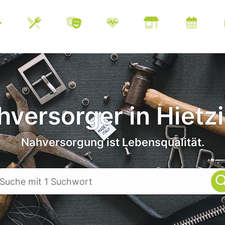
versorger in Hietz
Nahversorgung ist Lebensqualität.