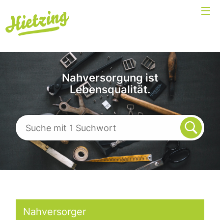
Nahversorgung ist
Lebensqualität.
Nahversorger