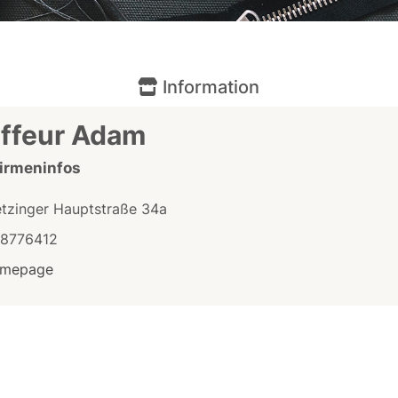
Information
iffeur Adam
Firmeninfos
etzinger Hauptstraße 34a
/8776412
mepage