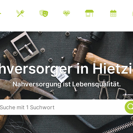
versorger in Hietz
Nahversorgung ist Lebensqualität.