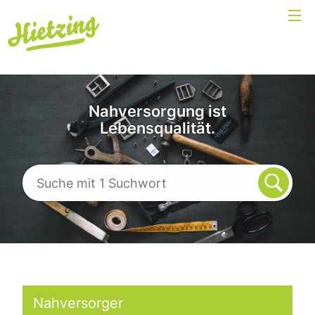
Nahversorgung ist
Lebensqualität.
Nahversorger