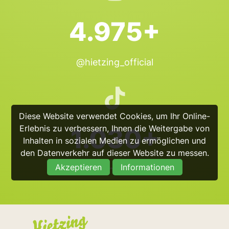
4.975+
@hietzing_official
Diese Website verwendet Cookies, um Ihr Online-
Erlebnis zu verbessern, Ihnen die Weitergabe von
1.030+
Inhalten in sozialen Medien zu ermöglichen und
den Datenverkehr auf dieser Website zu messen.
Akzeptieren
Informationen
@hietzing_official