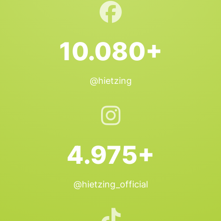
10.080+
@hietzing
4.975+
@hietzing_official