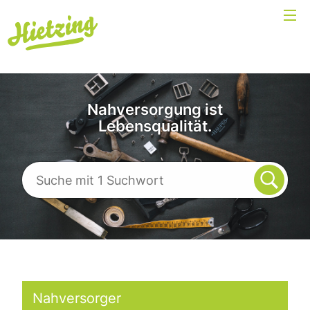
Nahversorgung ist
Lebensqualität.
Nahversorger