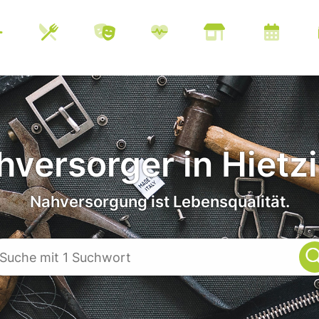
versorger in Hietz
Nahversorgung ist Lebensqualität.