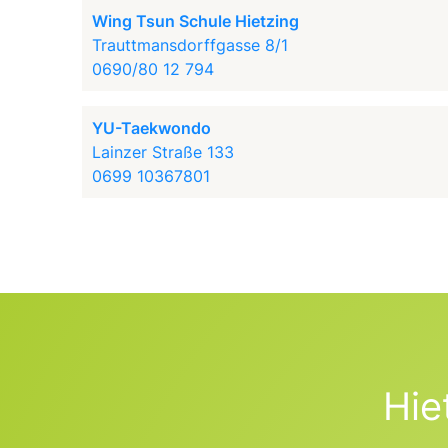
Wing Tsun Schule Hietzing
Trauttmansdorffgasse 8/1
0690/80 12 794
YU-Taekwondo
Lainzer Straße 133
0699 10367801
Hie