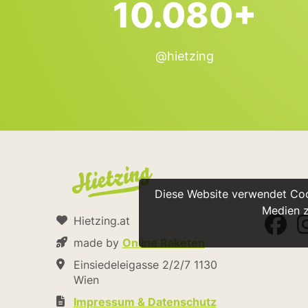
10.080+
@hietzing
Diese Website verwendet Cook
Medien z
Hietzing.at
made by
Online Raketen
Einsiedeleigasse 2/2/7 1130
Wien
Impressum & Datenschutz