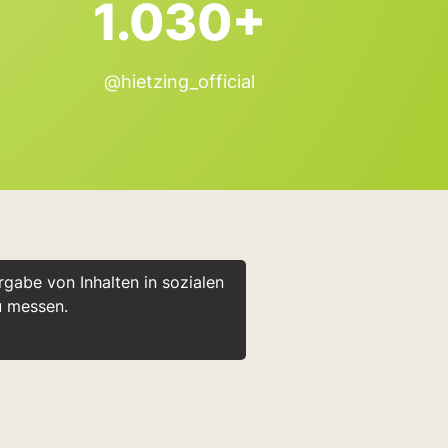
1.030+
@hietzing_official
gabe von Inhalten in sozialen
u messen.