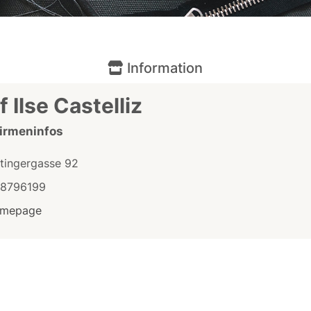
Information
f Ilse Castelliz
Firmeninfos
itingergasse 92
/8796199
mepage