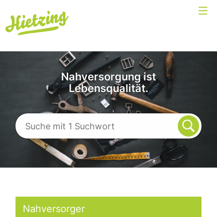
Nahversorgung ist
Lebensqualität.
Nahversorger