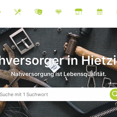
versorger in Hietz
Nahversorgung ist Lebensqualität.