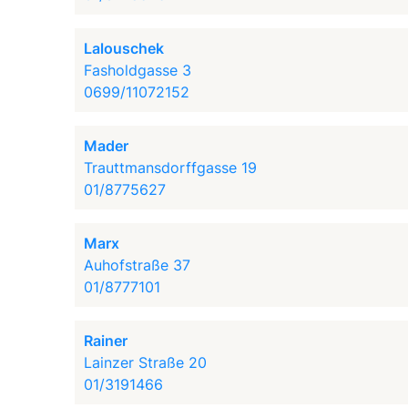
Lalouschek
Fasholdgasse 3
0699/11072152
Mader
Trauttmansdorffgasse 19
01/8775627
Marx
Auhofstraße 37
01/8777101
Rainer
Lainzer Straße 20
01/3191466