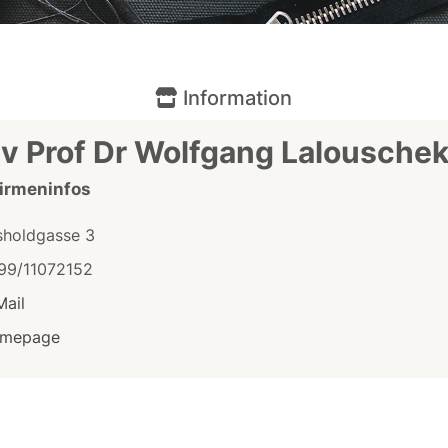
Information
v Prof Dr Wolfgang Lalousche
Firmeninfos
sholdgasse 3
99/11072152
Mail
mepage