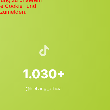
ldung zu unserem
ere Cookie- und
anzumelden.
1.030+
@hietzing_official