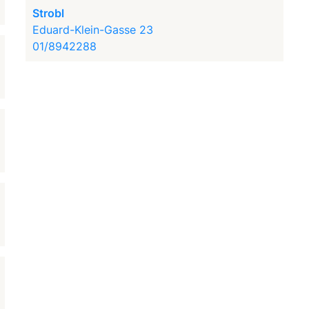
Strobl
Eduard-Klein-Gasse 23
01/8942288