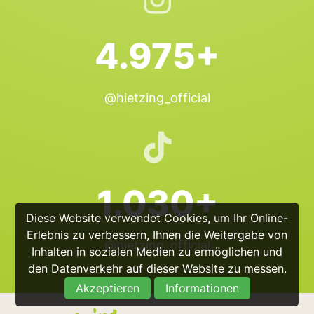
4.975+
@hietzing_official
1.030+
Diese Website verwendet Cookies, um Ihr Online-
Erlebnis zu verbessern, Ihnen die Weitergabe von
@hietzing_official
Inhalten in sozialen Medien zu ermöglichen und
den Datenverkehr auf dieser Website zu messen.
Akzeptieren
Informationen