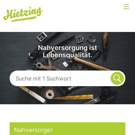
Nahversorgung ist
Lebensqualität.
Nahversorger