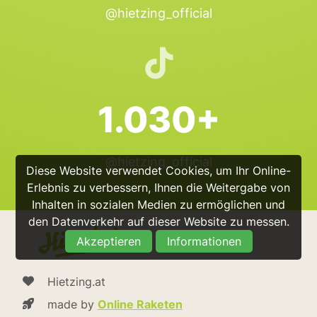
@hietzing_official
1.030+
@hietzing_official
Diese Website verwendet Cookies, um Ihr Online-
Erlebnis zu verbessern, Ihnen die Weitergabe von
Inhalten in sozialen Medien zu ermöglichen und
den Datenverkehr auf dieser Website zu messen.
Akzeptieren
Informationen
Hietzing.at
made by
Online Raketen