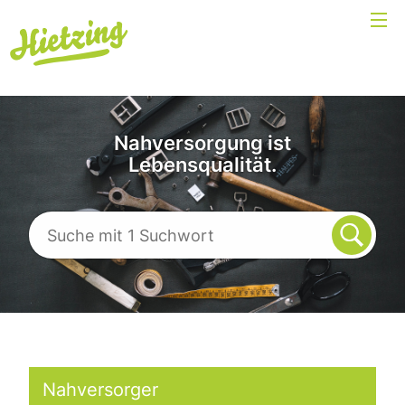
Nahversorgung ist
Lebensqualität.
Nahversorger