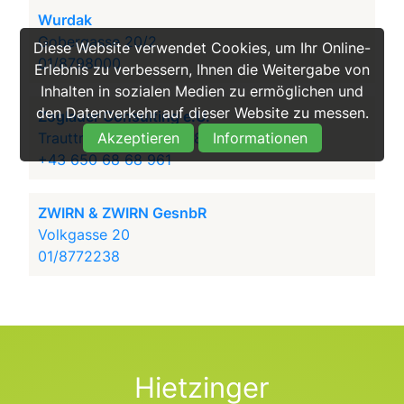
Wurdak
Gobergasse 20/2
Diese Website verwendet Cookies, um Ihr Online-
01/8798000
Erlebnis zu verbessern, Ihnen die Weitergabe von
Inhalten in sozialen Medien zu ermöglichen und
den Datenverkehr auf dieser Website zu messen.
Zoglauer Consulting e.U.
Trauttmansdorffgasse 8/8
Akzeptieren
Informationen
+43 650 68 68 961
ZWIRN & ZWIRN GesnbR
Volkgasse 20
01/8772238
Hietzinger