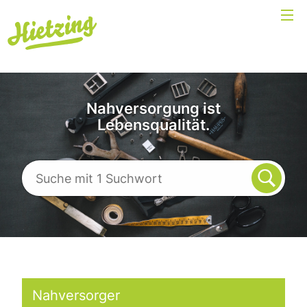
Nahversorgung ist
Lebensqualität.
Nahversorger