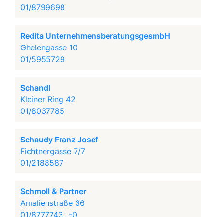
01/8799698
Redita UnternehmensberatungsgesmbH
Ghelengasse 10
01/5955729
Schandl
Kleiner Ring 42
01/8037785
Schaudy Franz Josef
Fichtnergasse 7/7
01/2188587
Schmoll & Partner
Amalienstraße 36
01/8777743...-0