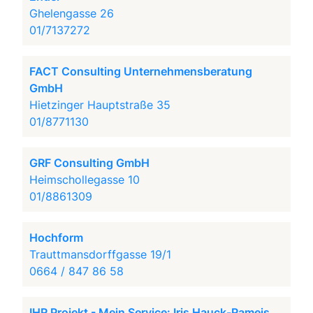
Ghelengasse 26
01/7137272
FACT Consulting Unternehmensberatung
GmbH
Hietzinger Hauptstraße 35
01/8771130
GRF Consulting GmbH
Heimschollegasse 10
01/8861309
Hochform
Trauttmansdorffgasse 19/1
0664 / 847 86 58
IHR Projekt - Mein Service: Iris Hauck-Rameis