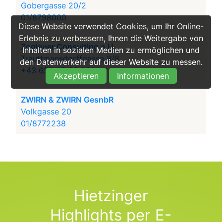
Gobergasse 20/2
01/8798000
Diese Website verwendet Cookies, um Ihr Online-
Erlebnis zu verbessern, Ihnen die Weitergabe von
Zoglauer Consulting e.U.
Inhalten in sozialen Medien zu ermöglichen und
Trauttmansdorffgasse 8/8
den Datenverkehr auf dieser Website zu messen.
+43 650 68 68 961
Akzeptieren
Informationen
ZWIRN & ZWIRN GesnbR
Volkgasse 20
01/8772238
Hietzinger
Highlights per E-