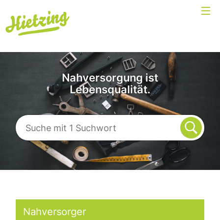
Nahversorgung ist
Lebensqualität.
Nahversorger