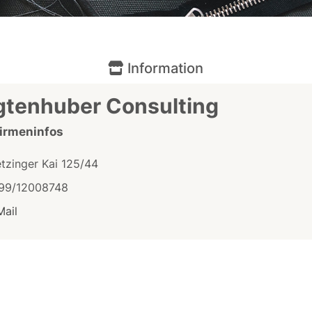
Information
gtenhuber Consulting
Firmeninfos
etzinger Kai 125/44
99/12008748
Mail