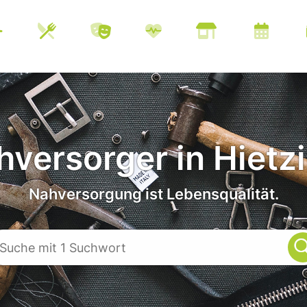
versorger in Hietz
Nahversorgung ist Lebensqualität.