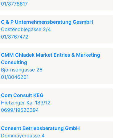
01/8778617
C & P Unternehmensberatung GesmbH
Costenoblegasse 2/4
01/8767472
CMM Chladek Market Entries & Marketing
Consulting
Björnsongasse 26
01/8046201
Com Consult KEG
Hietzinger Kai 183/12
0699/19522394
Consent Betriebsberatung GmbH
Dommayergasse 4