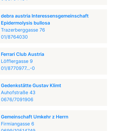
debra austria Interessensgemeinschaft
Epidermolysis bullosa
Trazerberggasse 76
01/8764030
Ferrari Club Austria
Löfflergasse 9
01/8770977...-0
Gedenkstätte Gustav Klimt
Auhofstraße 43
0676/7091906
Gemeinschaft Umkehr z Herrn
Firmiangasse 6
0699/10514749