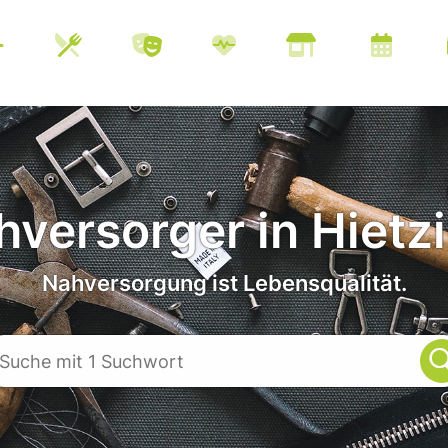
versorger in Hietz
Nahversorgung ist Lebensqualität.