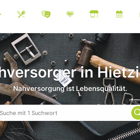
versorger in Hietz
Nahversorgung ist Lebensqualität.