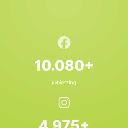
10.080+
@hietzing
4.975+