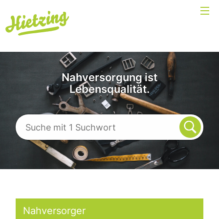
Nahversorgung ist
Lebensqualität.
Nahversorger