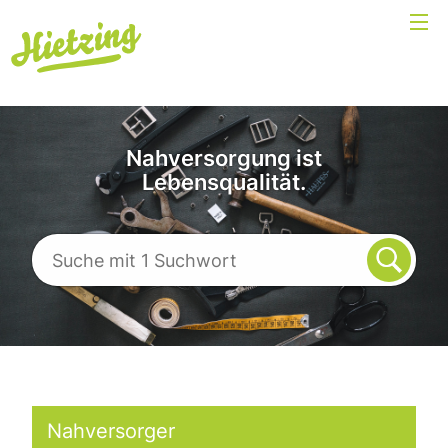
Nahversorgung ist
Lebensqualität.
Nahversorger